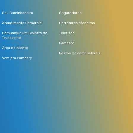
Sou Caminhoneiro
Seguradoras
Atendimento Comercial
Corretores parceiros
Comunique um Sinistro de
Telerisco
Transporte
Pamcard
Área do cliente
Postos de combustíveis
Vem pra Pamcary