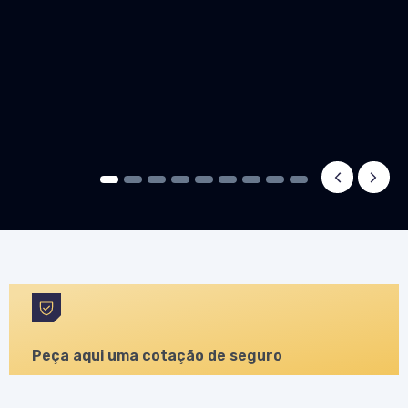
1
2
3
4
5
6
7
8
9
Peça aqui uma cotação de seguro