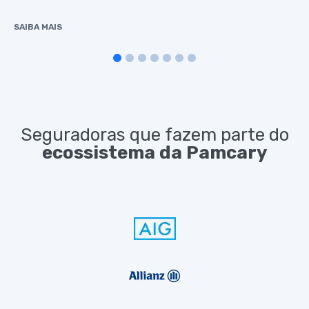
SAIBA MAIS
1
2
3
4
5
6
7
Seguradoras que fazem parte do
ecossistema da Pamcary