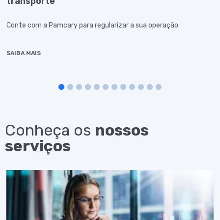
transporte
Conte com a Pamcary para regularizar a sua operação
SAIBA MAIS
1
2
3
4
5
6
7
8
9
10
11
12
Conheça os
nossos
serviços