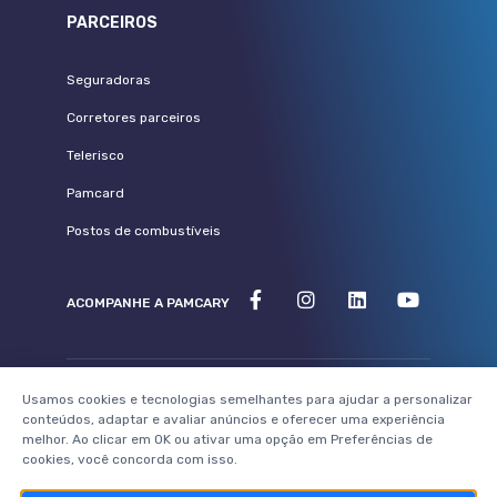
PARCEIROS
Seguradoras
Corretores parceiros
Telerisco
Pamcard
Postos de combustíveis
ACOMPANHE A PAMCARY
Usamos cookies e tecnologias semelhantes para ajudar a personalizar
©2023 - Pamcary - Todos os direitos reservados
conteúdos, adaptar e avaliar anúncios e oferecer uma experiência
melhor. Ao clicar em OK ou ativar uma opção em Preferências de
cookies, você concorda com isso.
Powered by: