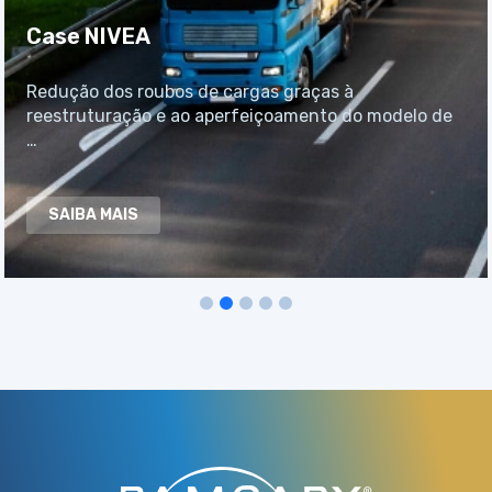
Case NIVEA
Redução dos roubos de cargas graças à
reestruturação e ao aperfeiçoamento do modelo de
…
SAIBA MAIS
1
2
3
4
5