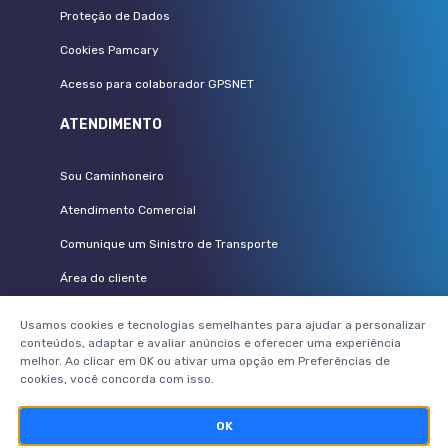
Proteção de Dados
Cookies Pamcary
Acesso para colaborador GPSNET
ATENDIMENTO
Sou Caminhoneiro
Atendimento Comercial
Comunique um Sinistro de Transporte
Área do cliente
Vem pra Pamcary
Usamos cookies e tecnologias semelhantes para ajudar a personalizar
conteúdos, adaptar e avaliar anúncios e oferecer uma experiência
PARCEIROS
melhor. Ao clicar em OK ou ativar uma opção em Preferências de
cookies, você concorda com isso.
Seguradoras
OK
Corretores parceiros