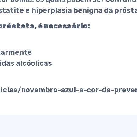
tatite e hiperplasia benigna da próst
próstata, é necessário:
ularmente
idas alcóolicas
oticias/novembro-azul-a-cor-da-preve