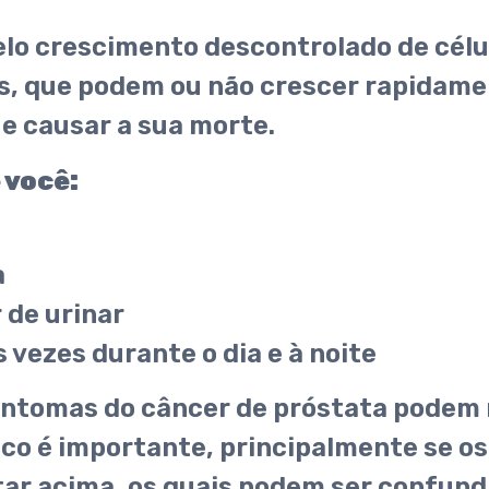
elo crescimento descontrolado de célu
, que podem ou não crescer rapidamen
e causar a sua morte.
 você:
a
 de urinar
s vezes durante o dia e à noite
intomas do câncer de próstata podem n
ico é importante, principalmente se o
tar acima, os quais podem ser confun