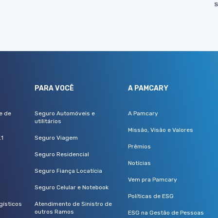
S
S
PARA VOCÊ
A PAMCARY
e de
Seguro Automóveis e
A Pamcary
utilitários
Missão, Visão e Valores
.1
Seguro Viagem
Prêmios
Seguro Residencial
Notícias
Seguro Fiança Locatícia
Vem pra Pamcary
Seguro Celular e Notebook
Políticas de ESG
gísticos
Atendimento de Sinistro de
outros Ramos
ESG na Gestão de Pessoas