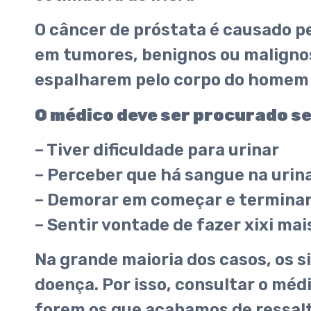
O câncer de próstata é causado p
em tumores, benignos ou malignos
espalharem pelo corpo do homem 
O médico deve ser procurado se
– Tiver dificuldade para urinar
– Perceber que há sangue na urin
– Demorar em começar e terminar
– Sentir vontade de fazer xixi mai
Na grande maioria dos casos, os s
doença. Por isso, consultar o méd
forem os que acabamos de ressal