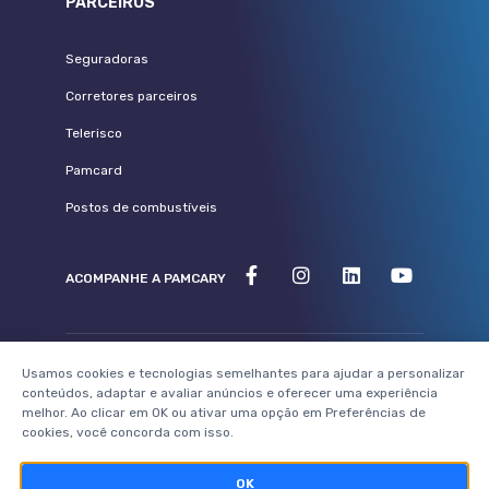
PARCEIROS
Seguradoras
Corretores parceiros
Telerisco
Pamcard
Postos de combustíveis
ACOMPANHE A PAMCARY
Usamos cookies e tecnologias semelhantes para ajudar a personalizar
©2023 - Pamcary - Todos os direitos reservados
conteúdos, adaptar e avaliar anúncios e oferecer uma experiência
melhor. Ao clicar em OK ou ativar uma opção em Preferências de
cookies, você concorda com isso.
Powered by:
OK