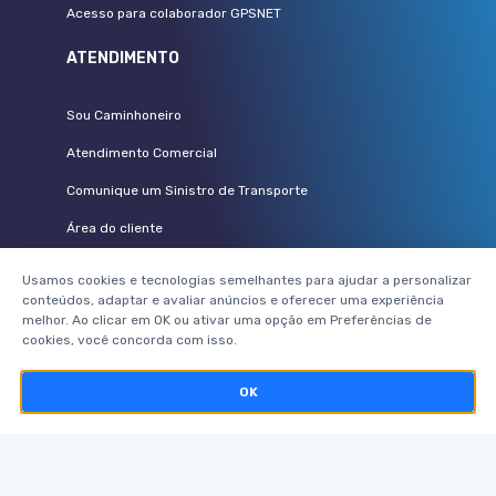
Acesso para colaborador GPSNET
ATENDIMENTO
Sou Caminhoneiro
Atendimento Comercial
Comunique um Sinistro de Transporte
Área do cliente
Vem pra Pamcary
Usamos cookies e tecnologias semelhantes para ajudar a personalizar
conteúdos, adaptar e avaliar anúncios e oferecer uma experiência
PARCEIROS
melhor. Ao clicar em OK ou ativar uma opção em Preferências de
cookies, você concorda com isso.
Seguradoras
OK
Corretores parceiros
Telerisco
Pamcard