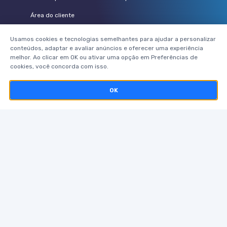
Área do cliente
Vem pra Pamcary
Usamos cookies e tecnologias semelhantes para ajudar a personalizar
conteúdos, adaptar e avaliar anúncios e oferecer uma experiência
PARCEIROS
melhor. Ao clicar em OK ou ativar uma opção em Preferências de
cookies, você concorda com isso.
Seguradoras
OK
Corretores parceiros
Telerisco
Pamcard
Postos de combustíveis
ACOMPANHE A PAMCARY